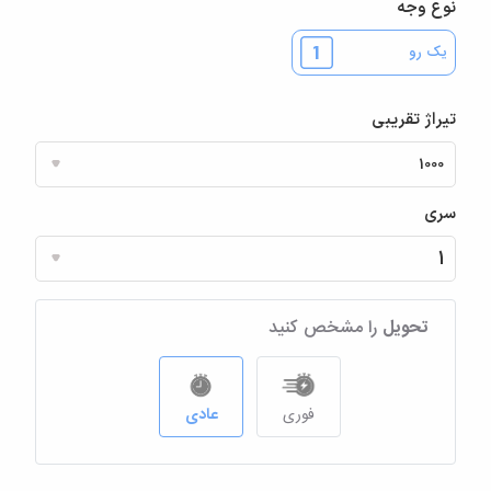
نوع وجه
یک رو
تیراژ تقریبی
سری
تحویل
را مشخص کنید
فوری
عادی