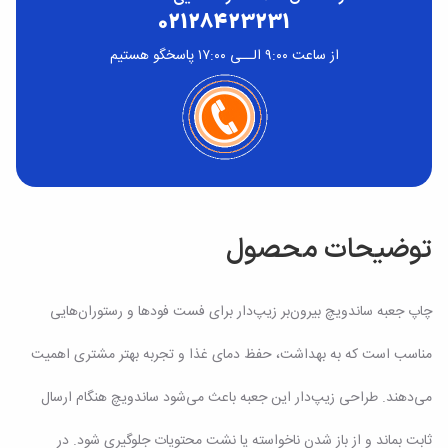
02128423231
از ساعت ۹:۰۰ الــی ۱۷:۰۰ پاسخگو هستیم
توضیحات محصول
چاپ جعبه ساندویچ بیرون‌بر زیپ‌دار برای فست فودها و رستوران‌هایی
مناسب است که به بهداشت، حفظ دمای غذا و تجربه بهتر مشتری اهمیت
می‌دهند. طراحی زیپ‌دار این جعبه باعث می‌شود ساندویچ هنگام ارسال
ثابت بماند و از باز شدن ناخواسته یا نشت محتویات جلوگیری شود. در