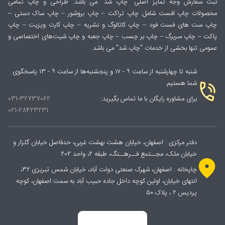
ثبت سفارش وجه تمایز اصلی "چاپ شد" می باشد. طراحی و چاپ تمامی
محصولات چاپ افست شامل: چاپ تراکت – چاپ بروشور – چاپ ساک دستی –
چاپ ست های فست فود – چاپ کاتالوگ و نشریه – چاپ کارت ویزیت – چاپ
پاکت – چاپ سربرگ – چاپ بر چسب – چاپ جعبه و چاپ شیت‌های اختصاصی و
عمومی تنها بخشی از خدمات "چاپ شد" می باشد.
شنبه تا چهارشنبه از ساعت ۹ - ۱۷ و پنجشنبه‌ها از ساعت ۹ - ۱۳ پاسخگوی
شما هستیم.
برای مشاوره رایگان با ما تماس بگیرید:
031-32737062
021-28423231
دفتر مرکزی : اصفهان، خیابان هشت بهشت غربی، حدفاصل خیابان گلزار و
خیابان ملک، مجــتمع فــرهــنگ، طبقه 2، واحد 202
چاپخانه : اصفهان، شهرک صنعتی دولت آباد، خیابان شمس تبریزی ۳۲،
انتهای خیابان، اولین کوچه داخل جاده حبیب آباد به سمت اصفهان، کوچه
پردیس ۲ ، پلاک ۵۰