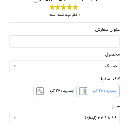
1
نظر ثبت شده است
عنوان سفارش
محصول
کاغذ /مقوا
ایندربرد 250 گرم
ایندربرد 270 گرم
سایز