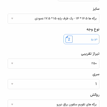
سایز
نوع وجه
دو رو
تیراژ تقریبی
سری
روکش