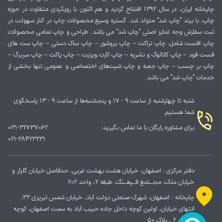
چاپخانه ایران، در سال 1392 افتتاح گردید و هم اکنون با رویکردی متفاوت در حوزه
چاپ، با برند "چاپ شد" متولد شد. گستره وسیع محصولات چاپ در کنار سهولت در
ثبت سفارش وجه تمایز اصلی "چاپ شد" می باشد. طراحی و چاپ تمامی محصولات
چاپ افست شامل: چاپ تراکت – چاپ بروشور – چاپ ساک دستی – چاپ ست های
فست فود – چاپ کاتالوگ و نشریه – چاپ کارت ویزیت – چاپ پاکت – چاپ سربرگ –
چاپ بر چسب – چاپ جعبه و چاپ شیت‌های اختصاصی و عمومی تنها بخشی از
خدمات "چاپ شد" می باشد.
شنبه تا چهارشنبه از ساعت ۹ - ۱۷ و پنجشنبه‌ها از ساعت ۹ - ۱۳ پاسخگوی
شما هستیم.
برای مشاوره رایگان با ما تماس بگیرید:
031-32737062
021-28423231
دفتر مرکزی : اصفهان، خیابان هشت بهشت غربی، حدفاصل خیابان گلزار و
خیابان ملک، مجــتمع فــرهــنگ، طبقه 2، واحد 202
چاپخانه : اصفهان، شهرک صنعتی دولت آباد، خیابان شمس تبریزی ۳۲،
انتهای خیابان، اولین کوچه داخل جاده حبیب آباد به سمت اصفهان، کوچه
پردیس ۲ ، پلاک ۵۰