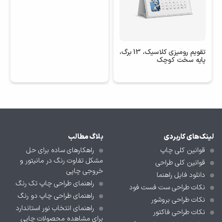
تقویم رومیزی کلاسیک، 13 برگ،
تقویم رومیزی پایه کریستال
پایه سخت کوچک
شفاف، 13 برگ، یادداشت 50
برگ، شامل جعبه
لینک‌های کاربردی
بلاگ مطالب
قوانین کلی چاپ
راهکارهای ساده برای حل
مشکل تفاوت رنگ در مانیتور و
قوانین کلی طراحی
خروجی چاپی
دانلود فایل راهنما
راهنمای طراحی چاپ تک رنگ
نکات طراحی ست فست فود
راهنمای طراحی چاپ دو رنگ
نکات طراحی بروشور
راهنمای انتخاب نور استاندارد
نکات طراحی فاکتور
برای مشاهده محصولات چاپی