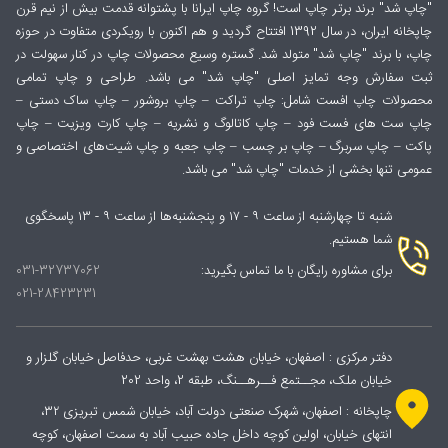
"چاپ شد" برند برتر چاپ است! گروه چاپ ایرانا با پشتوانه قدمت بیش از نیم قرن
چاپخانه ایران، در سال 1392 افتتاح گردید و هم اکنون با رویکردی متفاوت در حوزه
چاپ، با برند "چاپ شد" متولد شد. گستره وسیع محصولات چاپ در کنار سهولت در
ثبت سفارش وجه تمایز اصلی "چاپ شد" می باشد. طراحی و چاپ تمامی
محصولات چاپ افست شامل: چاپ تراکت – چاپ بروشور – چاپ ساک دستی –
چاپ ست های فست فود – چاپ کاتالوگ و نشریه – چاپ کارت ویزیت – چاپ
پاکت – چاپ سربرگ – چاپ بر چسب – چاپ جعبه و چاپ شیت‌های اختصاصی و
عمومی تنها بخشی از خدمات "چاپ شد" می باشد.
شنبه تا چهارشنبه از ساعت ۹ - ۱۷ و پنجشنبه‌ها از ساعت ۹ - ۱۳ پاسخگوی
شما هستیم.
برای مشاوره رایگان با ما تماس بگیرید:
031-32737062
021-28423231
دفتر مرکزی : اصفهان، خیابان هشت بهشت غربی، حدفاصل خیابان گلزار و
خیابان ملک، مجــتمع فــرهــنگ، طبقه 2، واحد 202
چاپخانه : اصفهان، شهرک صنعتی دولت آباد، خیابان شمس تبریزی ۳۲،
انتهای خیابان، اولین کوچه داخل جاده حبیب آباد به سمت اصفهان، کوچه