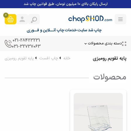
ارسال رایگان بالای 10 میلیون تومان، طبق قوانین چاپ شد
0
چاپ شد سایت خدمات چاپ آنــلاین و فــوری
021-28423231
دسته بندی محصولات
031-32737063
پایه تقویم رومیزی
خانه
چاپ افست
پایه تقویم رومیزی
محصولات