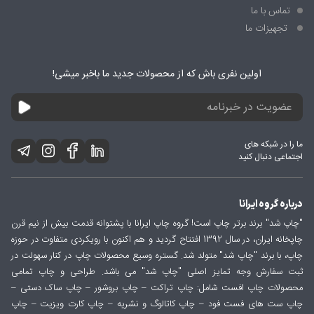
تماس با ما
تجهیزات ما
اولین نفری باش که از محصولات جدید ما باخبر میشی!
ما را در شبکه های
اجتماعی دنبال کنید
درباره گروه ایرانا
"چاپ شد" برند برتر چاپ است! گروه چاپ ایرانا با پشتوانه قدمت بیش از نیم قرن
چاپخانه ایران، در سال 1392 افتتاح گردید و هم اکنون با رویکردی متفاوت در حوزه
چاپ، با برند "چاپ شد" متولد شد. گستره وسیع محصولات چاپ در کنار سهولت در
ثبت سفارش وجه تمایز اصلی "چاپ شد" می باشد. طراحی و چاپ تمامی
محصولات چاپ افست شامل: چاپ تراکت – چاپ بروشور – چاپ ساک دستی –
چاپ ست های فست فود – چاپ کاتالوگ و نشریه – چاپ کارت ویزیت – چاپ