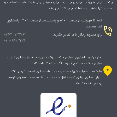
پاکت – چاپ سربرگ – چاپ بر چسب – چاپ جعبه و چاپ شیت‌های اختصاصی و
عمومی تنها بخشی از خدمات "چاپ شد" می باشد.
شنبه تا چهارشنبه از ساعت ۹ - ۱۷ و پنجشنبه‌ها از ساعت ۹ - ۱۳ پاسخگوی
شما هستیم.
برای مشاوره رایگان با ما تماس بگیرید:
031-32737062
021-28423231
دفتر مرکزی : اصفهان، خیابان هشت بهشت غربی، حدفاصل خیابان گلزار و
خیابان ملک، مجــتمع فــرهــنگ، طبقه 2، واحد 202
چاپخانه : اصفهان، شهرک صنعتی دولت آباد، خیابان شمس تبریزی ۳۲،
انتهای خیابان، اولین کوچه داخل جاده حبیب آباد به سمت اصفهان، کوچه
پردیس ۲ ، پلاک ۵۰