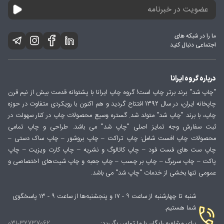
ما را در شبکه های
اجتماعی دنبال کنید
درباره گروه ایرانا
"چاپ شد" برند برتر چاپ است! گروه چاپ ایرانا با پشتوانه قدمت بیش از نیم قرن
چاپخانه ایران، در سال 1392 افتتاح گردید و هم اکنون با رویکردی متفاوت در حوزه
چاپ، با برند "چاپ شد" متولد شد. گستره وسیع محصولات چاپ در کنار سهولت در
ثبت سفارش وجه تمایز اصلی "چاپ شد" می باشد. طراحی و چاپ تمامی
محصولات چاپ افست شامل: چاپ تراکت – چاپ بروشور – چاپ ساک دستی –
چاپ ست های فست فود – چاپ کاتالوگ و نشریه – چاپ کارت ویزیت – چاپ
پاکت – چاپ سربرگ – چاپ بر چسب – چاپ جعبه و چاپ شیت‌های اختصاصی و
عمومی تنها بخشی از خدمات "چاپ شد" می باشد.
شنبه تا چهارشنبه از ساعت ۹ - ۱۷ و پنجشنبه‌ها از ساعت ۹ - ۱۳ پاسخگوی
شما هستیم.
برای مشاوره رایگان با ما تماس بگیرید:
031-32737062