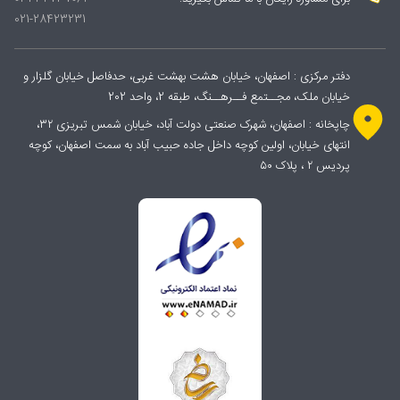
021-28423231
دفتر مرکزی : اصفهان، خیابان هشت بهشت غربی، حدفاصل خیابان گلزار و
خیابان ملک، مجــتمع فــرهــنگ، طبقه 2، واحد 202
چاپخانه : اصفهان، شهرک صنعتی دولت آباد، خیابان شمس تبریزی ۳۲،
انتهای خیابان، اولین کوچه داخل جاده حبیب آباد به سمت اصفهان، کوچه
پردیس ۲ ، پلاک ۵۰