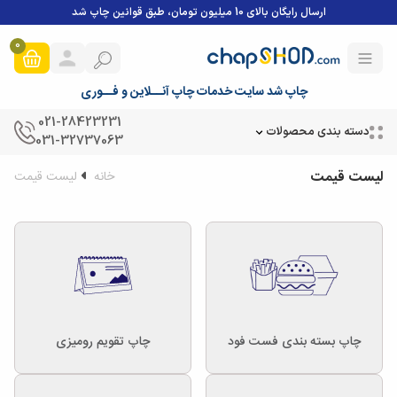
ارسال رایگان بالای 10 میلیون تومان، طبق قوانین چاپ شد
0
چاپ شد سایت خدمات چاپ آنــلاین و فــوری
021-28423231
دسته بندی محصولات
031-32737063
لیست قیمت
خانه
لیست قیمت
چاپ بسته بندی فست فود
چاپ تقویم رومیزی