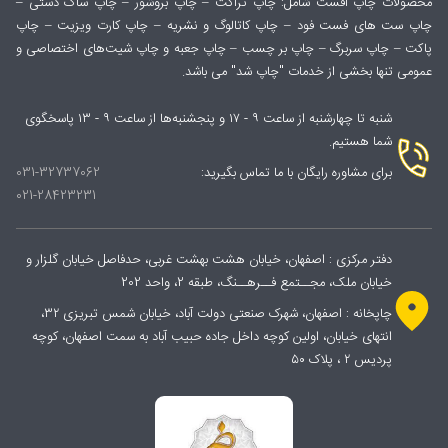
محصولات چاپ افست شامل: چاپ تراکت – چاپ بروشور – چاپ ساک دستی –
چاپ ست های فست فود – چاپ کاتالوگ و نشریه – چاپ کارت ویزیت – چاپ
پاکت – چاپ سربرگ – چاپ بر چسب – چاپ جعبه و چاپ شیت‌های اختصاصی و
عمومی تنها بخشی از خدمات "چاپ شد" می باشد.
شنبه تا چهارشنبه از ساعت ۹ - ۱۷ و پنجشنبه‌ها از ساعت ۹ - ۱۳ پاسخگوی
شما هستیم.
برای مشاوره رایگان با ما تماس بگیرید:
031-32737062
021-28423231
دفتر مرکزی : اصفهان، خیابان هشت بهشت غربی، حدفاصل خیابان گلزار و
خیابان ملک، مجــتمع فــرهــنگ، طبقه 2، واحد 202
چاپخانه : اصفهان، شهرک صنعتی دولت آباد، خیابان شمس تبریزی ۳۲،
انتهای خیابان، اولین کوچه داخل جاده حبیب آباد به سمت اصفهان، کوچه
پردیس ۲ ، پلاک ۵۰