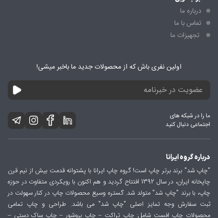
درباره ما
تماس با ما
تجهیزات ما
اولین نفری باش که از محصولات جدید ما باخبر میشی!
ما را در شبکه های
اجتماعی دنبال کنید
درباره گروه ایرانا
"چاپ شد" برند برتر چاپ است! گروه چاپ ایرانا با پشتوانه قدمت بیش از نیم قرن
چاپخانه ایران، در سال 1392 افتتاح گردید و هم اکنون با رویکردی متفاوت در حوزه
چاپ، با برند "چاپ شد" متولد شد. گستره وسیع محصولات چاپ در کنار سهولت در
ثبت سفارش وجه تمایز اصلی "چاپ شد" می باشد. طراحی و چاپ تمامی
محصولات چاپ افست شامل: چاپ تراکت – چاپ بروشور – چاپ ساک دستی –