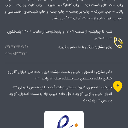
چاپ ست های فست فود – چاپ کاتالوگ و نشریه – چاپ کارت ویزیت – چاپ
پاکت – چاپ سربرگ – چاپ بر چسب – چاپ جعبه و چاپ شیت‌های اختصاصی و
عمومی تنها بخشی از خدمات "چاپ شد" می باشد.
شنبه تا چهارشنبه از ساعت ۹ - ۱۷ و پنجشنبه‌ها از ساعت ۹ - ۱۳ پاسخگوی
شما هستیم.
برای مشاوره رایگان با ما تماس بگیرید:
031-32737062
021-28423231
دفتر مرکزی : اصفهان، خیابان هشت بهشت غربی، حدفاصل خیابان گلزار و
خیابان ملک، مجــتمع فــرهــنگ، طبقه 2، واحد 202
چاپخانه : اصفهان، شهرک صنعتی دولت آباد، خیابان شمس تبریزی ۳۲،
انتهای خیابان، اولین کوچه داخل جاده حبیب آباد به سمت اصفهان، کوچه
پردیس ۲ ، پلاک ۵۰