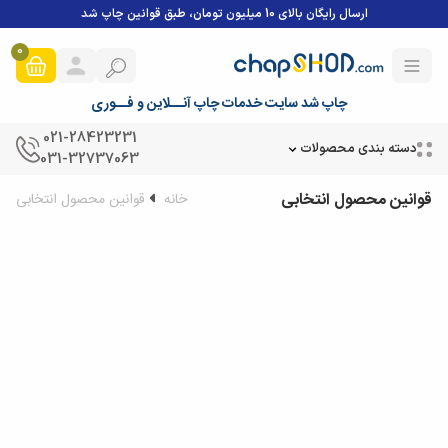
ارسال رایگان بالای 10 میلیون تومان، طبق قوانین چاپ شد
0
چاپ شد سایت خدمات چاپ آنــلاین و فــوری
021-28423231
دسته بندی محصولات
031-32737063
قوانین محصول انتخابی
خانه
قوانین محصول انتخابی