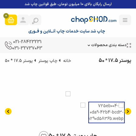
ارسال رایگان بالای 10 میلیون تومان، طبق قوانین چاپ شد
0
چاپ شد سایت خدمات چاپ آنــلاین و فــوری
021-28423231
دسته بندی محصولات
031-32737063
پوستر 17.5 * 50
خانه
چاپ پوستر
پوستر 17.5 * 50