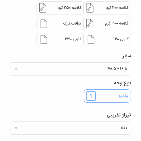
گلاسه 200 گرم
گلاسه 250 گرم
گلاسه 300 گرم
کرافت نازک
کارتی 160
کارتی 230
سایز
نوع وجه
یک رو
تیراژ تقریبی