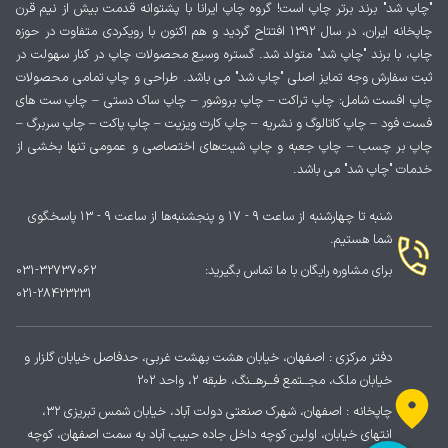
"چاپ شد" برند برتر چاپ است! گروه چاپ ایرانا با پشتوانه قدمت بیش از نیم قرن
چاپخانه ایران، در سال 1392 افتتاح گردید و هم اکنون با رویکردی متفاوت در حوزه
چاپ، با برند "چاپ شد" متولد شد. گستره وسیع محصولات چاپ در کنار سهولت در
ثبت سفارش وجه تمایز اصلی "چاپ شد" می باشد. طراحی و چاپ تمامی محصولات
چاپ افست شامل: چاپ تراکت – چاپ بروشور – چاپ ساک دستی – چاپ ست های
فست فود – چاپ کاتالوگ و نشریه – چاپ کارت ویزیت – چاپ پاکت – چاپ سربرگ –
چاپ بر چسب – چاپ جعبه و چاپ شیت‌های اختصاصی و عمومی تنها بخشی از
خدمات "چاپ شد" می باشد.
شنبه تا چهارشنبه از ساعت ۹ - ۱۷ و پنجشنبه‌ها از ساعت ۹ - ۱۳ پاسخگوی
شما هستیم.
برای مشاوره رایگان با ما تماس بگیرید:
031-32737062
021-28423231
دفتر مرکزی : اصفهان، خیابان هشت بهشت غربی، حدفاصل خیابان گلزار و
خیابان ملک، مجــتمع فــرهــنگ، طبقه 2، واحد 202
چاپخانه : اصفهان، شهرک صنعتی دولت آباد، خیابان شمس تبریزی ۳۲،
انتهای خیابان، اولین کوچه داخل جاده حبیب آباد به سمت اصفهان، کوچه