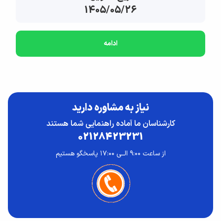
1405/05/26
ادامه
نیاز به مشاوره دارید
کارشناسان ما آماده راهنمایی شما هستند
02128423231
از ساعت ۹:۰۰ الــی ۱۷:۰۰ پاسخگو هستیم