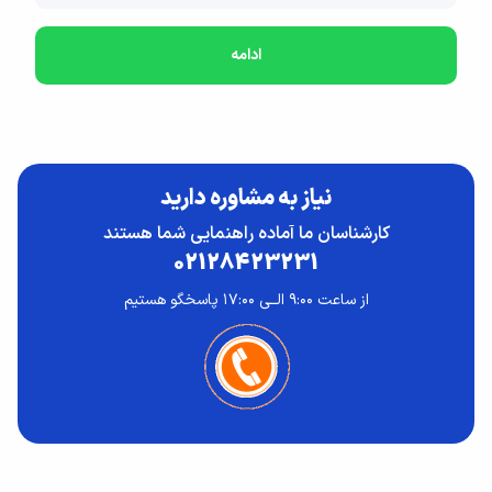
ادامه
نیاز به مشاوره دارید
کارشناسان ما آماده راهنمایی شما هستند
02128423231
از ساعت ۹:۰۰ الــی ۱۷:۰۰ پاسخگو هستیم