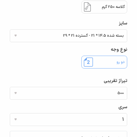
گلاسه 250 گرم
سایز
نوع وجه
دو رو
تیراژ تقریبی
سری