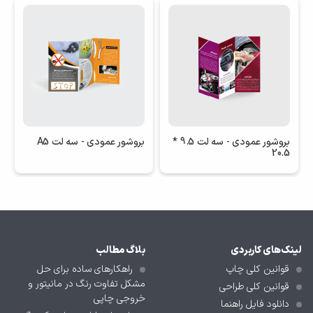
بروشور عمودی - سه لت 9.5 *
بروشور عمودی - سه لت A5
20.5
لینک‌های کاربردی
بلاگ مطالب
قوانین کلی چاپ
راهکارهای ساده برای حل
مشکل تفاوت رنگ در مانیتور و
قوانین کلی طراحی
خروجی چاپی
دانلود فایل راهنما