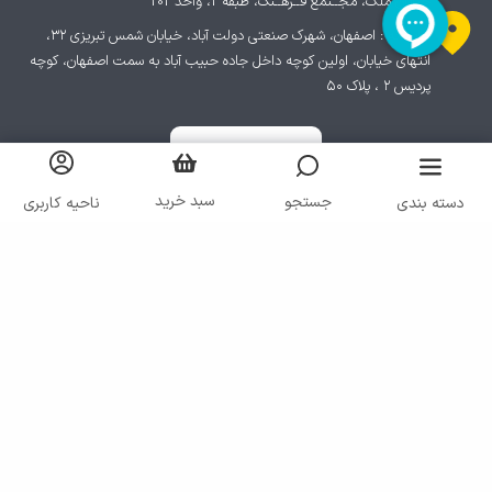
خیابان ملک، مجــتمع فــرهــنگ، طبقه 2، واحد 202
چاپخانه : اصفهان، شهرک صنعتی دولت آباد، خیابان شمس تبریزی ۳۲،
انتهای خیابان، اولین کوچه داخل جاده حبیب آباد به سمت اصفهان، کوچه
پردیس ۲ ، پلاک ۵۰
سبد خرید
جستجو
دسته بندی
ناحیه کاربری
کلیه حقوق مادی و معنوی سایت متعلق به شرکت ایرانا می باشد