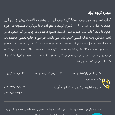
درباره گروه ایرانا
"چاپ شد" برند برتر چاپ است! گروه چاپ ایرانا با پشتوانه قدمت بیش از نیم قرن
چاپخانه ایران، در سال 1392 افتتاح گردید و هم اکنون با رویکردی متفاوت در حوزه
چاپ، با برند "چاپ شد" متولد شد. گستره وسیع محصولات چاپ در کنار سهولت در
ثبت سفارش وجه تمایز اصلی "چاپ شد" می باشد. طراحی و چاپ تمامی محصولات
چاپ افست شامل: چاپ تراکت – چاپ بروشور – چاپ ساک دستی – چاپ ست های
فست فود – چاپ کاتالوگ و نشریه – چاپ کارت ویزیت – چاپ پاکت – چاپ سربرگ –
چاپ بر چسب – چاپ جعبه و چاپ شیت‌های اختصاصی و عمومی تنها بخشی از
خدمات "چاپ شد" می باشد.
شنبه تا چهارشنبه از ساعت ۹ - ۱۷ و پنجشنبه‌ها از ساعت ۹ - ۱۳ پاسخگوی
شما هستیم.
برای مشاوره رایگان با ما تماس بگیرید:
031-32737062
021-28423231
دفتر مرکزی : اصفهان، خیابان هشت بهشت غربی، حدفاصل خیابان گلزار و