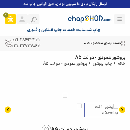
ارسال رایگان بالای 10 میلیون تومان، طبق قوانین چاپ شد
0
چاپ شد سایت خدمات چاپ آنــلاین و فــوری
021-28423231
دسته بندی محصولات
031-32737063
بروشور عمودی - دو لت A5
خانه
چاپ بروشور
بروشور عمودی - دو لت A5
بروشور دو لت A5