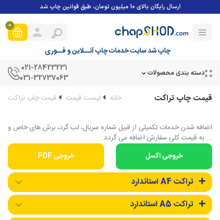
ارسال رایگان بالای 10 میلیون تومان، طبق قوانین چاپ شد
0
چاپ شد سایت خدمات چاپ آنــلاین و فــوری
021-28423231
دسته بندی محصولات
031-32737063
قیمت چاپ تراکت
خانه
لیست قیمت
قیمت چاپ تراکت
اضافه شدن خدمات تکمیلی از قبیل شماره سریال، لب گرد، برش های خاص و
... به قیمت کلی سفارش اضافه می گردد.
خروجی PDF
تراکت A4 استاندارد
تراکت A5 استاندارد