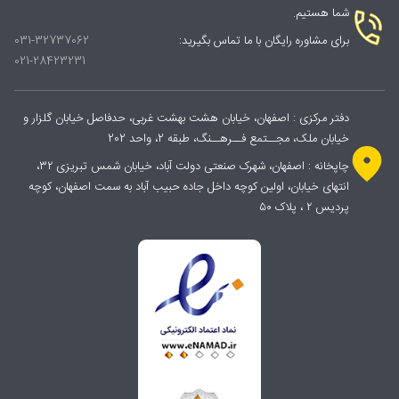
شما هستیم.
برای مشاوره رایگان با ما تماس بگیرید:
031-32737062
021-28423231
دفتر مرکزی : اصفهان، خیابان هشت بهشت غربی، حدفاصل خیابان گلزار و
خیابان ملک، مجــتمع فــرهــنگ، طبقه 2، واحد 202
چاپخانه : اصفهان، شهرک صنعتی دولت آباد، خیابان شمس تبریزی ۳۲،
انتهای خیابان، اولین کوچه داخل جاده حبیب آباد به سمت اصفهان، کوچه
پردیس ۲ ، پلاک ۵۰