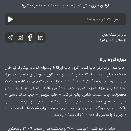
اولین نفری باش که از محصولات جدید ما باخبر میشی!
ما را در شبکه های
اجتماعی دنبال کنید
درباره گروه ایرانا
"چاپ شد" برند برتر چاپ است! گروه چاپ ایرانا با پشتوانه قدمت بیش از نیم قرن
چاپخانه ایران، در سال 1392 افتتاح گردید و هم اکنون با رویکردی متفاوت در حوزه
چاپ، با برند "چاپ شد" متولد شد. گستره وسیع محصولات چاپ در کنار سهولت در
ثبت سفارش وجه تمایز اصلی "چاپ شد" می باشد. طراحی و چاپ تمامی
محصولات چاپ افست شامل: چاپ تراکت – چاپ بروشور – چاپ ساک دستی –
چاپ ست های فست فود – چاپ کاتالوگ و نشریه – چاپ کارت ویزیت – چاپ
پاکت – چاپ سربرگ – چاپ بر چسب – چاپ جعبه و چاپ شیت‌های اختصاصی و
عمومی تنها بخشی از خدمات "چاپ شد" می باشد.
شنبه تا چهارشنبه از ساعت ۹ - ۱۷ و پنجشنبه‌ها از ساعت ۹ - ۱۳ پاسخگوی