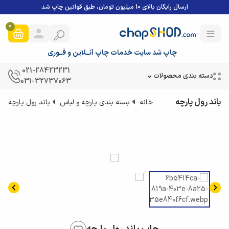
ارسال رایگان بالای 10 میلیون تومان، طبق قوانین چاپ شد
0
چاپ شد سایت خدمات چاپ آنــلاین و فــوری
021-28423231
دسته بندی محصولات
031-32737063
باند رول پارچه
خانه
بسته بندی پارچه و لباس
باند رول پارچه