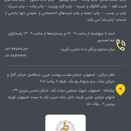
فست فود – چاپ کاتالوگ و نشریه – چاپ کارت ویزیت – چاپ پاکت – چاپ سربرگ –
چاپ بر چسب – چاپ جعبه و چاپ شیت‌های اختصاصی و عمومی تنها بخشی از
خدمات "چاپ شد" می باشد.
شنبه تا چهارشنبه از ساعت ۹ - ۱۷ و پنجشنبه‌ها از ساعت ۹ - ۱۳ پاسخگوی
شما هستیم.
برای مشاوره رایگان با ما تماس بگیرید:
031-32737062
021-28423231
دفتر مرکزی : اصفهان، خیابان هشت بهشت غربی، حدفاصل خیابان گلزار و
خیابان ملک، مجــتمع فــرهــنگ، طبقه 2، واحد 202
چاپخانه : اصفهان، شهرک صنعتی دولت آباد، خیابان شمس تبریزی ۳۲،
انتهای خیابان، اولین کوچه داخل جاده حبیب آباد به سمت اصفهان، کوچه
پردیس ۲ ، پلاک ۵۰