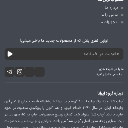
محبوب ترین ها
درباره ما
تماس با ما
تجهیزات ما
اولین نفری باش که از محصولات جدید ما باخبر میشی!
ما را در شبکه های
اجتماعی دنبال کنید
درباره گروه ایرانا
"چاپ شد" برند برتر چاپ است! گروه چاپ ایرانا با پشتوانه قدمت بیش از نیم قرن
چاپخانه ایران، در سال 1392 افتتاح گردید و هم اکنون با رویکردی متفاوت در حوزه
چاپ، با برند "چاپ شد" متولد شد. گستره وسیع محصولات چاپ در کنار سهولت در
ثبت سفارش وجه تمایز اصلی "چاپ شد" می باشد. طراحی و چاپ تمامی محصولات
چاپ افست شامل: چاپ تراکت – چاپ بروشور – چاپ ساک دستی – چاپ ست های