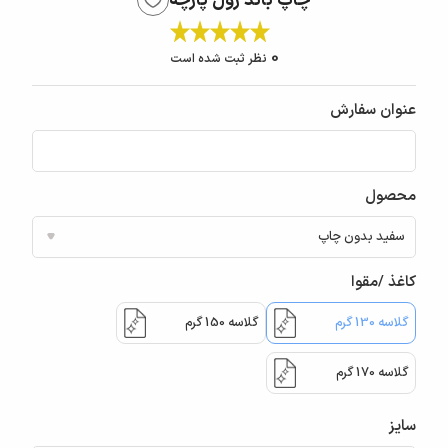
چاپ باند رول پارچه
0
نظر ثبت شده است
عنوان سفارش
محصول
کاغذ /مقوا
گلاسه 130 گرم
گلاسه 150 گرم
گلاسه 170 گرم
سایز