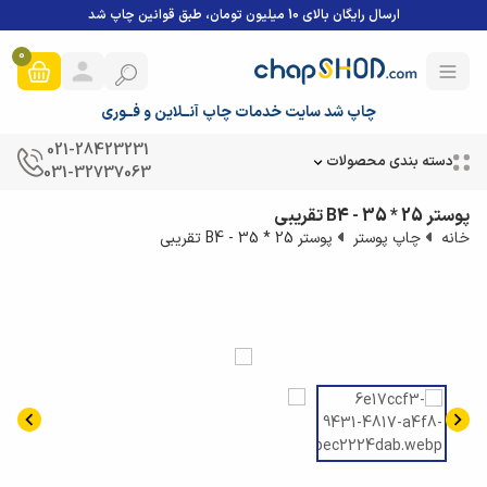
ارسال رایگان بالای 10 میلیون تومان، طبق قوانین چاپ شد
0
چاپ شد سایت خدمات چاپ آنــلاین و فــوری
021-28423231
دسته بندی محصولات
031-32737063
پوستر 25 * 35 - B4 تقریبی
خانه
چاپ پوستر
پوستر 25 * 35 - B4 تقریبی