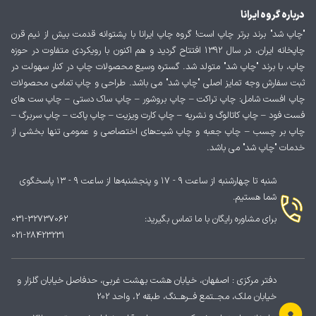
درباره گروه ایرانا
"چاپ شد" برند برتر چاپ است! گروه چاپ ایرانا با پشتوانه قدمت بیش از نیم قرن
چاپخانه ایران، در سال 1392 افتتاح گردید و هم اکنون با رویکردی متفاوت در حوزه
چاپ، با برند "چاپ شد" متولد شد. گستره وسیع محصولات چاپ در کنار سهولت در
ثبت سفارش وجه تمایز اصلی "چاپ شد" می باشد. طراحی و چاپ تمامی محصولات
چاپ افست شامل: چاپ تراکت – چاپ بروشور – چاپ ساک دستی – چاپ ست های
فست فود – چاپ کاتالوگ و نشریه – چاپ کارت ویزیت – چاپ پاکت – چاپ سربرگ –
چاپ بر چسب – چاپ جعبه و چاپ شیت‌های اختصاصی و عمومی تنها بخشی از
خدمات "چاپ شد" می باشد.
شنبه تا چهارشنبه از ساعت ۹ - ۱۷ و پنجشنبه‌ها از ساعت ۹ - ۱۳ پاسخگوی
شما هستیم.
برای مشاوره رایگان با ما تماس بگیرید:
031-32737062
021-28423231
دفتر مرکزی : اصفهان، خیابان هشت بهشت غربی، حدفاصل خیابان گلزار و
خیابان ملک، مجــتمع فــرهــنگ، طبقه 2، واحد 202