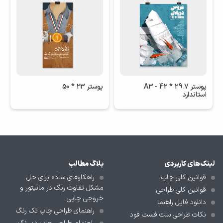
پوستر 29.7 * 42 - A3
پوستر 23 * 50
استاندارد
لینک‌های کاربردی
بلاگ مطالب
قوانین کلی چاپ
راهکارهای ساده برای حل
مشکل تفاوت رنگ در مانیتور و
قوانین کلی طراحی
خروجی چاپی
دانلود فایل راهنما
راهنمای طراحی چاپ تک رنگ
نکات طراحی ست فست فود