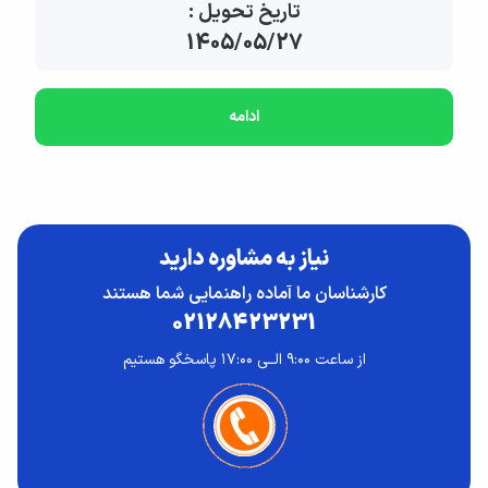
تاریخ تحویل :
1405/05/27
ادامه
نیاز به مشاوره دارید
کارشناسان ما آماده راهنمایی شما هستند
02128423231
از ساعت ۹:۰۰ الــی ۱۷:۰۰ پاسخگو هستیم