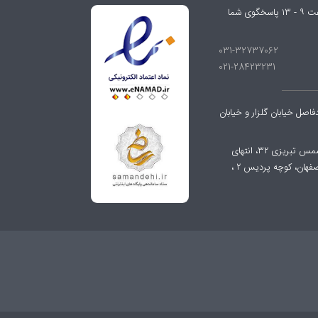
شنبه تا چهارشنبه از ساعت ۹ - ۱۷ و پنجشنبه‌ها از ساعت ۹ - ۱۳ پاسخگوی شما
031-32737062
021-28423231
صل خیابان گلزار و خیابان
چاپخانه : اصفهان، شهرک صنعتی دولت آباد، خیابان شمس تبریزی ۳۲، انتهای
خیابان، اولین کوچه داخل جاده حبیب آباد به سمت اصفهان، کوچه پردیس ۲ ،