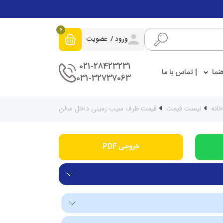
0
ورود
عضویت
021-28423231
هنما
تماس با ما
031-32737063
خانه
لیست قیمت
قیمت ظرف سیب زمینی داخل سالن
خروجی PDF