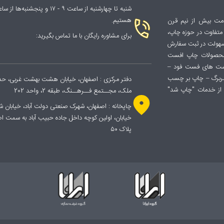
هستیم.
دمت بیش از نیم قرن
با رویکردی متفاوت در حوزه چاپ،
برای مشاوره رایگان با ما تماس بگیرید:
 سهولت در ثبت سفارش
 محصولات چاپ افست
ست های فست فود –
سربرگ – چاپ بر چسب
دفتر مرکزی : اصفهان، خیابان هشت بهشت غربی، حدفا
از خدمات "چاپ شد"
ملک، مجــتمع فــرهــنگ، طبقه 2، واحد 202
پلاک ۵۰