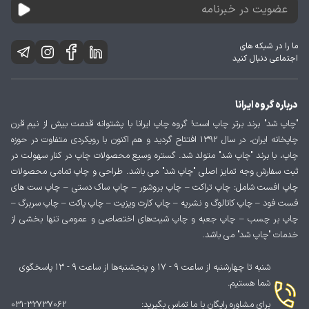
ما را در شبکه های
اجتماعی دنبال کنید
درباره گروه ایرانا
"چاپ شد" برند برتر چاپ است! گروه چاپ ایرانا با پشتوانه قدمت بیش از نیم قرن
چاپخانه ایران، در سال 1392 افتتاح گردید و هم اکنون با رویکردی متفاوت در حوزه
چاپ، با برند "چاپ شد" متولد شد. گستره وسیع محصولات چاپ در کنار سهولت در
ثبت سفارش وجه تمایز اصلی "چاپ شد" می باشد. طراحی و چاپ تمامی محصولات
چاپ افست شامل: چاپ تراکت – چاپ بروشور – چاپ ساک دستی – چاپ ست های
فست فود – چاپ کاتالوگ و نشریه – چاپ کارت ویزیت – چاپ پاکت – چاپ سربرگ –
چاپ بر چسب – چاپ جعبه و چاپ شیت‌های اختصاصی و عمومی تنها بخشی از
خدمات "چاپ شد" می باشد.
شنبه تا چهارشنبه از ساعت ۹ - ۱۷ و پنجشنبه‌ها از ساعت ۹ - ۱۳ پاسخگوی
شما هستیم.
برای مشاوره رایگان با ما تماس بگیرید:
031-32737062