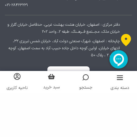
021-28423231
دفتر مرکزی : اصفهان، خیابان هشت بهشت غربی، حدفاصل خیابان گلزار و
خیابان ملک، مجــتمع فــرهــنگ، طبقه 2، واحد 202
چاپخانه : اصفهان، شهرک صنعتی دولت آباد، خیابان شمس تبریزی ۳۲،
انتهای خیابان، اولین کوچه داخل جاده حبیب آباد به سمت اصفهان، کوچه
پردیس ۲ ، پلاک ۵۰
سبد خرید
جستجو
دسته بندی
ناحیه کاربری