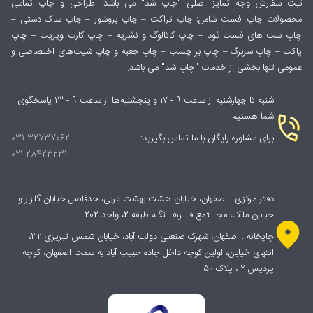
ثبت سفارش وجه تمایز اصلی "چاپ شد" می باشد. طراحی و چاپ تمامی
محصولات چاپ افست شامل: چاپ تراکت – چاپ بروشور – چاپ ساک دستی –
چاپ ست های فست فود – چاپ کاتالوگ و نشریه – چاپ کارت ویزیت – چاپ
پاکت – چاپ سربرگ – چاپ بر چسب – چاپ جعبه و چاپ شیت‌های اختصاصی و
عمومی تنها بخشی از خدمات "چاپ شد" می باشد.
شنبه تا چهارشنبه از ساعت ۹ - ۱۷ و پنجشنبه‌ها از ساعت ۹ - ۱۳ پاسخگوی
شما هستیم.
برای مشاوره رایگان با ما تماس بگیرید:
031-32737062
021-28423231
دفتر مرکزی : اصفهان، خیابان هشت بهشت غربی، حدفاصل خیابان گلزار و
خیابان ملک، مجــتمع فــرهــنگ، طبقه 2، واحد 202
چاپخانه : اصفهان، شهرک صنعتی دولت آباد، خیابان شمس تبریزی ۳۲،
انتهای خیابان، اولین کوچه داخل جاده حبیب آباد به سمت اصفهان، کوچه
پردیس ۲ ، پلاک ۵۰