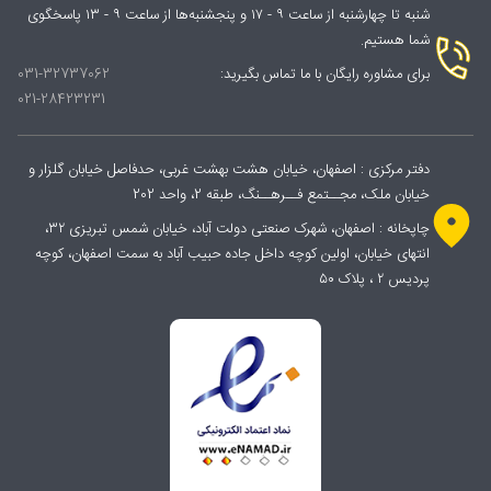
شنبه تا چهارشنبه از ساعت ۹ - ۱۷ و پنجشنبه‌ها از ساعت ۹ - ۱۳ پاسخگوی
شما هستیم.
برای مشاوره رایگان با ما تماس بگیرید:
031-32737062
021-28423231
دفتر مرکزی : اصفهان، خیابان هشت بهشت غربی، حدفاصل خیابان گلزار و
خیابان ملک، مجــتمع فــرهــنگ، طبقه 2، واحد 202
چاپخانه : اصفهان، شهرک صنعتی دولت آباد، خیابان شمس تبریزی ۳۲،
انتهای خیابان، اولین کوچه داخل جاده حبیب آباد به سمت اصفهان، کوچه
پردیس ۲ ، پلاک ۵۰