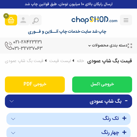
ارسال رایگان بالای 10 میلیون تومان، طبق قوانین چاپ شد
0
چاپ شد سایت خدمات چاپ آنــلاین و فــوری
021-28423231
دسته بندی محصولات
031-32737063
قیمت بگ شاپ عمودی
خانه
لیست قیمت
قیمت بگ شاپ عمودی
خروجی PDF
بگ شاپ عمودی
تک رنگ
چهار رنگ