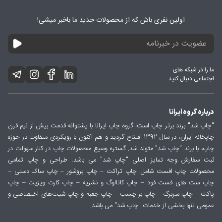
اولین نفری باش که از محصولات جدید ما باخبر میشی!
ما را در شبکه های
اجتماعی دنبال کنید
درباره گروه ایرانا
"چاپ شد" برند برتر چاپ است! گروه چاپ ایرانا با پشتوانه قدمت بیش از نیم قرن
چاپخانه ایران، در سال 1392 افتتاح گردید و هم اکنون با رویکردی متفاوت در حوزه
چاپ، با برند "چاپ شد" متولد شد. گستره وسیع محصولات چاپ در کنار سهولت در
ثبت سفارش وجه تمایز اصلی "چاپ شد" می باشد. طراحی و چاپ تمامی
محصولات چاپ افست شامل: چاپ تراکت – چاپ بروشور – چاپ ساک دستی –
چاپ ست های فست فود – چاپ کاتالوگ و نشریه – چاپ کارت ویزیت – چاپ
پاکت – چاپ سربرگ – چاپ بر چسب – چاپ جعبه و چاپ شیت‌های اختصاصی و
عمومی تنها بخشی از خدمات "چاپ شد" می باشد.