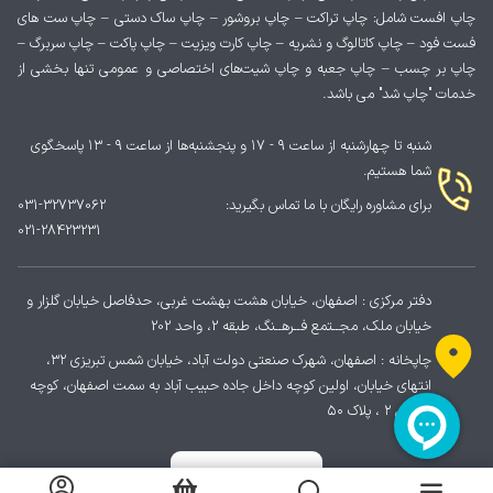
چاپ افست شامل: چاپ تراکت – چاپ بروشور – چاپ ساک دستی – چاپ ست های
فست فود – چاپ کاتالوگ و نشریه – چاپ کارت ویزیت – چاپ پاکت – چاپ سربرگ –
چاپ بر چسب – چاپ جعبه و چاپ شیت‌های اختصاصی و عمومی تنها بخشی از
خدمات "چاپ شد" می باشد.
شنبه تا چهارشنبه از ساعت ۹ - ۱۷ و پنجشنبه‌ها از ساعت ۹ - ۱۳ پاسخگوی
شما هستیم.
برای مشاوره رایگان با ما تماس بگیرید:
031-32737062
021-28423231
دفتر مرکزی : اصفهان، خیابان هشت بهشت غربی، حدفاصل خیابان گلزار و
خیابان ملک، مجــتمع فــرهــنگ، طبقه 2، واحد 202
چاپخانه : اصفهان، شهرک صنعتی دولت آباد، خیابان شمس تبریزی ۳۲،
انتهای خیابان، اولین کوچه داخل جاده حبیب آباد به سمت اصفهان، کوچه
پردیس ۲ ، پلاک ۵۰