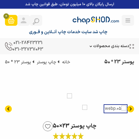
ارسال رایگان بالای 10 میلیون تومان، طبق قوانین چاپ شد
0
چاپ شد سایت خدمات چاپ آنــلاین و فــوری
021-28423231
دسته بندی محصولات
031-32737063
پوستر 23 * 50
خانه
چاپ پوستر
پوستر 23 * 50
چاپ پوستر 23×50