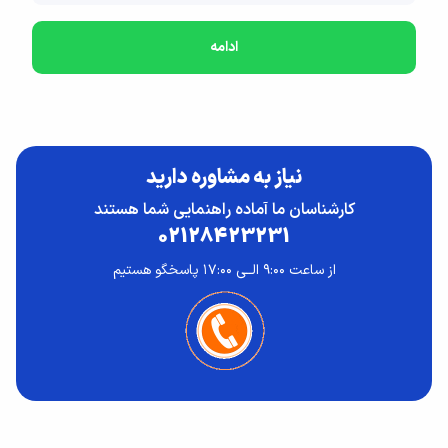
ادامه
نیاز به مشاوره دارید
کارشناسان ما آماده راهنمایی شما هستند
02128423231
از ساعت ۹:۰۰ الــی ۱۷:۰۰ پاسخگو هستیم