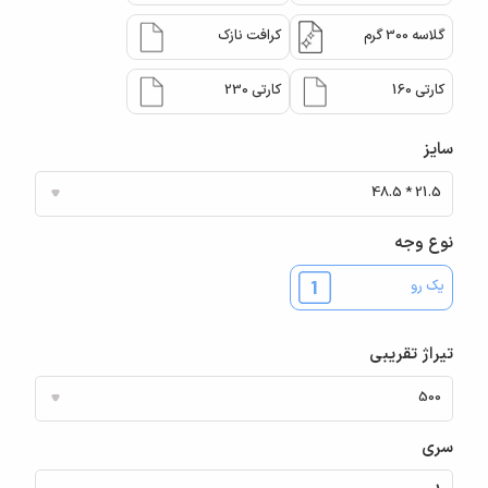
گلاسه 300 گرم
کرافت نازک
کارتی 160
کارتی 230
سایز
نوع وجه
یک رو
تیراژ تقریبی
سری