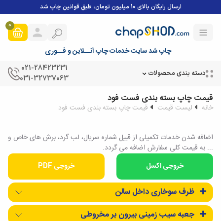
ارسال رایگان بالای 10 میلیون تومان، طبق قوانین چاپ شد
0
چاپ شد سایت خدمات چاپ آنــلاین و فــوری
021-28423231
دسته بندی محصولات
031-32737063
قیمت چاپ بسته بندی فست فود
خانه
لیست قیمت
قیمت چاپ بسته بندی فست فود
اضافه شدن خدمات تکمیلی از قبیل شماره سریال، لب گرد، برش های خاص و
... به قیمت کلی سفارش اضافه می گردد.
خروجی PDF
ظرف سوخاری داخل سالن
جعبه سیب زمینی بیرون بر مخروطی