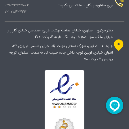
برای مشاوره رایگان با ما تماس بگیرید:
031-32737062
021-28423231
دفتر مرکزی : اصفهان، خیابان هشت بهشت غربی، حدفاصل خیابان گلزار و
خیابان ملک، مجــتمع فــرهــنگ، طبقه 2، واحد 202
چاپخانه : اصفهان، شهرک صنعتی دولت آباد، خیابان شمس تبریزی ۳۲،
انتهای خیابان، اولین کوچه داخل جاده حبیب آباد به سمت اصفهان، کوچه
پردیس ۲ ، پلاک ۵۰