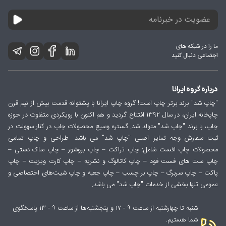
ما را در شبکه های
اجتماعی دنبال کنید
درباره گروه ایرانا
"چاپ شد" برند برتر چاپ است! گروه چاپ ایرانا با پشتوانه قدمت بیش از نیم قرن
چاپخانه ایران، در سال 1392 افتتاح گردید و هم اکنون با رویکردی متفاوت در حوزه
چاپ، با برند "چاپ شد" متولد شد. گستره وسیع محصولات چاپ در کنار سهولت در
ثبت سفارش وجه تمایز اصلی "چاپ شد" می باشد. طراحی و چاپ تمامی
محصولات چاپ افست شامل: چاپ تراکت – چاپ بروشور – چاپ ساک دستی –
چاپ ست های فست فود – چاپ کاتالوگ و نشریه – چاپ کارت ویزیت – چاپ
پاکت – چاپ سربرگ – چاپ بر چسب – چاپ جعبه و چاپ شیت‌های اختصاصی و
عمومی تنها بخشی از خدمات "چاپ شد" می باشد.
شنبه تا چهارشنبه از ساعت ۹ - ۱۷ و پنجشنبه‌ها از ساعت ۹ - ۱۳ پاسخگوی
شما هستیم.