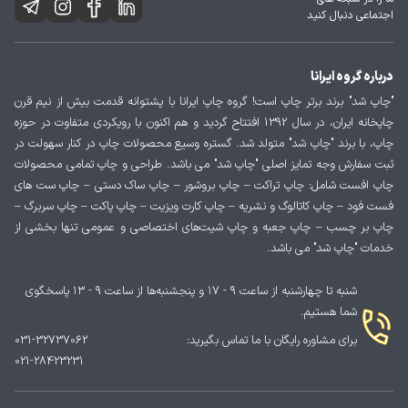
اجتماعی دنبال کنید
درباره گروه ایرانا
"چاپ شد" برند برتر چاپ است! گروه چاپ ایرانا با پشتوانه قدمت بیش از نیم قرن
چاپخانه ایران، در سال 1392 افتتاح گردید و هم اکنون با رویکردی متفاوت در حوزه
چاپ، با برند "چاپ شد" متولد شد. گستره وسیع محصولات چاپ در کنار سهولت در
ثبت سفارش وجه تمایز اصلی "چاپ شد" می باشد. طراحی و چاپ تمامی محصولات
چاپ افست شامل: چاپ تراکت – چاپ بروشور – چاپ ساک دستی – چاپ ست های
فست فود – چاپ کاتالوگ و نشریه – چاپ کارت ویزیت – چاپ پاکت – چاپ سربرگ –
چاپ بر چسب – چاپ جعبه و چاپ شیت‌های اختصاصی و عمومی تنها بخشی از
خدمات "چاپ شد" می باشد.
شنبه تا چهارشنبه از ساعت ۹ - ۱۷ و پنجشنبه‌ها از ساعت ۹ - ۱۳ پاسخگوی
شما هستیم.
برای مشاوره رایگان با ما تماس بگیرید:
031-32737062
021-28423231