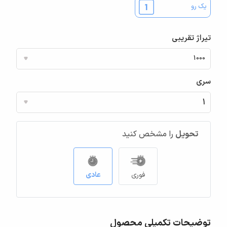
یک رو
تیراژ تقریبی
سری
تحویل
را مشخص کنید
فوری
عادی
توضیحات تکمیلی محصول