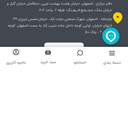
دفتر مرکزی : اصفهان، خیابان هشت بهشت غربی، حدفاصل خیابان گلزار و
خیابان ملک، مجــتمع فــرهــنگ، طبقه 2، واحد 202
چاپخانه : اصفهان، شهرک صنعتی دولت آباد، خیابان شمس تبریزی ۳۲،
انتهای خیابان، اولین کوچه داخل جاده حبیب آباد به سمت اصفهان، کوچه
پردیس ۲ ، پلاک ۵۰
سبد خرید
جستجو
دسته بندی
ناحیه کاربری