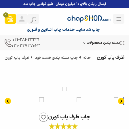
ارسال رایگان بالای 10 میلیون تومان، طبق قوانین چاپ شد
0
چاپ شد سایت خدمات چاپ آنــلاین و فــوری
021-28423231
دسته بندی محصولات
031-32737063
ظرف پاپ کورن
خانه
چاپ بسته بندی فست فود
ظرف پاپ کورن
چاپ ظرف پاپ کورن