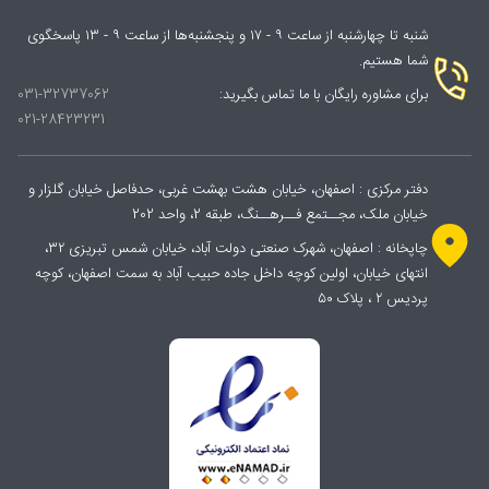
شنبه تا چهارشنبه از ساعت ۹ - ۱۷ و پنجشنبه‌ها از ساعت ۹ - ۱۳ پاسخگوی
شما هستیم.
برای مشاوره رایگان با ما تماس بگیرید:
031-32737062
021-28423231
دفتر مرکزی : اصفهان، خیابان هشت بهشت غربی، حدفاصل خیابان گلزار و
خیابان ملک، مجــتمع فــرهــنگ، طبقه 2، واحد 202
چاپخانه : اصفهان، شهرک صنعتی دولت آباد، خیابان شمس تبریزی ۳۲،
انتهای خیابان، اولین کوچه داخل جاده حبیب آباد به سمت اصفهان، کوچه
پردیس ۲ ، پلاک ۵۰