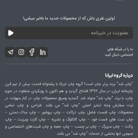
اولین نفری باش که از محصولات جدید ما باخبر میشی!
ما را در شبکه های
اجتماعی دنبال کنید
درباره گروه ایرانا
"چاپ شد" برند برتر چاپ است! گروه چاپ ایرانا با پشتوانه قدمت بیش از نیم قرن
چاپخانه ایران، در سال 1392 افتتاح گردید و هم اکنون با رویکردی متفاوت در حوزه
چاپ، با برند "چاپ شد" متولد شد. گستره وسیع محصولات چاپ در کنار سهولت در
ثبت سفارش وجه تمایز اصلی "چاپ شد" می باشد. طراحی و چاپ تمامی
محصولات چاپ افست شامل: چاپ تراکت – چاپ بروشور – چاپ ساک دستی –
چاپ ست های فست فود – چاپ کاتالوگ و نشریه – چاپ کارت ویزیت – چاپ
پاکت – چاپ سربرگ – چاپ بر چسب – چاپ جعبه و چاپ شیت‌های اختصاصی و
عمومی تنها بخشی از خدمات "چاپ شد" می باشد.