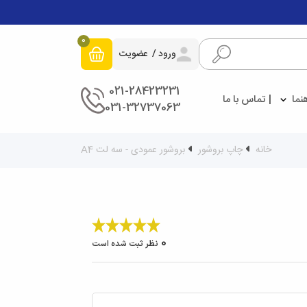
0
ورود
عضویت
021-28423231
هنما
تماس با ما
031-32737063
خانه
چاپ بروشور
بروشور عمودی - سه لت A4
0
نظر ثبت شده است