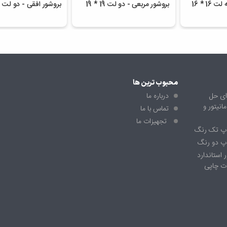
1 * 16
بروشور مربعی - دو لت 19 * 19
بروشور افقی - دو لت A5
محبوب ترین ها
ای حل
درباره ما
نیتور و
تماس با ما
تجهیزات ما
اپ تک رنگ
پ دو رنگ
 استاندارد
ت چاپی