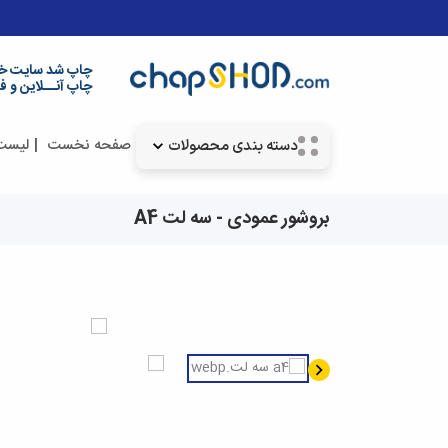
چاپ شد سایت خ
چاپ آنــلاین و ف
صفحه نخست
لیست
دسته بندی محصولات
بروشور عمودی - سه لت A4