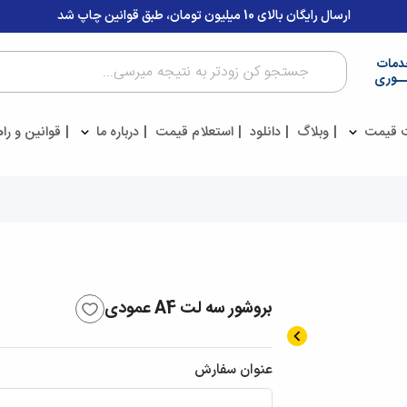
ارسال رایگان بالای 10 میلیون تومان، طبق قوانین چاپ شد
دمات
ــوری
 قیمت
وبلاگ
دانلود
استعلام قیمت
درباره ما
قوانین و را
بروشور سه لت A4 عمودی
عنوان سفارش