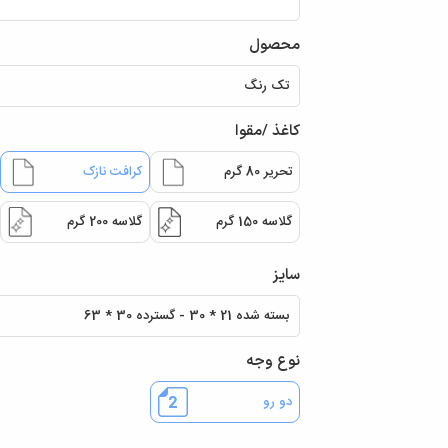
محصول
کاغذ /مقوا
تحریر 80 گرم
کرافت نازک
گلاسه 150 گرم
گلاسه 200 گرم
سایز
نوع وجه
دو رو