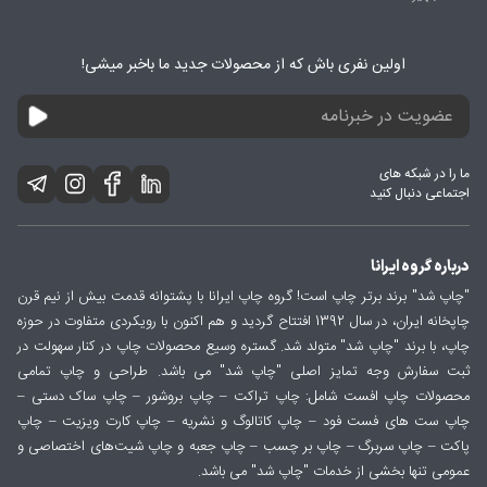
اولین نفری باش که از محصولات جدید ما باخبر میشی!
ما را در شبکه های
اجتماعی دنبال کنید
درباره گروه ایرانا
"چاپ شد" برند برتر چاپ است! گروه چاپ ایرانا با پشتوانه قدمت بیش از نیم قرن
چاپخانه ایران، در سال 1392 افتتاح گردید و هم اکنون با رویکردی متفاوت در حوزه
چاپ، با برند "چاپ شد" متولد شد. گستره وسیع محصولات چاپ در کنار سهولت در
ثبت سفارش وجه تمایز اصلی "چاپ شد" می باشد. طراحی و چاپ تمامی
محصولات چاپ افست شامل: چاپ تراکت – چاپ بروشور – چاپ ساک دستی –
چاپ ست های فست فود – چاپ کاتالوگ و نشریه – چاپ کارت ویزیت – چاپ
پاکت – چاپ سربرگ – چاپ بر چسب – چاپ جعبه و چاپ شیت‌های اختصاصی و
عمومی تنها بخشی از خدمات "چاپ شد" می باشد.