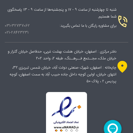
شنبه تا چهارشنبه از ساعت ۹ - ۱۷ و پنجشنبه‌ها از ساعت ۹ - ۱۳ پاسخگوی
شما هستیم.
برای مشاوره رایگان با ما تماس بگیرید:
031-32737062
021-28423231
دفتر مرکزی : اصفهان، خیابان هشت بهشت غربی، حدفاصل خیابان گلزار و
خیابان ملک، مجــتمع فــرهــنگ، طبقه 2، واحد 202
چاپخانه : اصفهان، شهرک صنعتی دولت آباد، خیابان شمس تبریزی ۳۲،
انتهای خیابان، اولین کوچه داخل جاده حبیب آباد به سمت اصفهان، کوچه
پردیس ۲ ، پلاک ۵۰