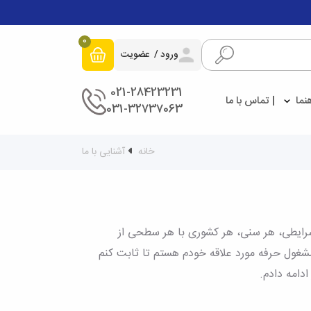
0
ورود
عضویت
021-28423231
هنما
تماس با ما
031-32737063
خانه
آشنایی با ما
 شرایطی، هر سنی، هر کشوری با هر سطحی از
مشغول حرفه مورد علاقه خودم هستم تا ثابت کنم
ادامه دادم.