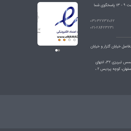
شنبه تا چهارشنبه از ساعت ۹ - ۱۷ و پنجشنبه‌ها از ساعت ۹ - ۱۳ پاسخگوی شما
031-32737062
021-28423231
صل خیابان گلزار و خیابان
چاپخانه : اصفهان، شهرک صنعتی دولت آباد، خیابان شمس تبریزی ۳۲، انتهای
خیابان، اولین کوچه داخل جاده حبیب آباد به سمت اصفهان، کوچه پردیس ۲ ،