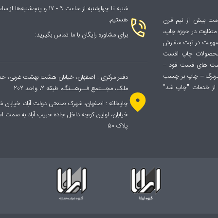
هستیم.
دمت بیش از نیم قرن
با رویکردی متفاوت در حوزه چاپ،
برای مشاوره رایگان با ما تماس بگیرید:
 سهولت در ثبت سفارش
 محصولات چاپ افست
ست های فست فود –
سربرگ – چاپ بر چسب
دفتر مرکزی : اصفهان، خیابان هشت بهشت غربی، حدفا
از خدمات "چاپ شد"
ملک، مجــتمع فــرهــنگ، طبقه 2، واحد 202
پلاک ۵۰