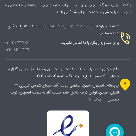
پاکت – چاپ سربرگ – چاپ بر چسب – چاپ جعبه و چاپ شیت‌های اختصاصی و
عمومی تنها بخشی از خدمات "چاپ شد" می باشد.
شنبه تا چهارشنبه از ساعت ۹ - ۱۷ و پنجشنبه‌ها از ساعت ۹ - ۱۳ پاسخگوی
شما هستیم.
برای مشاوره رایگان با ما تماس بگیرید:
031-32737062
021-28423231
دفتر مرکزی : اصفهان، خیابان هشت بهشت غربی، حدفاصل خیابان گلزار و
خیابان ملک، مجــتمع فــرهــنگ، طبقه 2، واحد 202
چاپخانه : اصفهان، شهرک صنعتی دولت آباد، خیابان شمس تبریزی ۳۲،
انتهای خیابان، اولین کوچه داخل جاده حبیب آباد به سمت اصفهان، کوچه
پردیس ۲ ، پلاک ۵۰