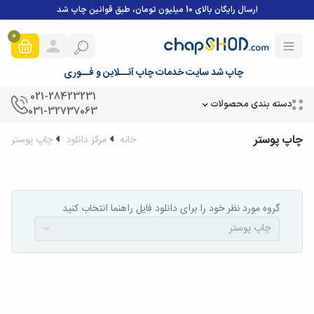
ارسال رایگان بالای 10 میلیون تومان، طبق قوانین چاپ شد
0
چاپ شد سایت خدمات چاپ آنــلاین و فــوری
021-28423231
دسته بندی محصولات
031-32737063
چاپ پوستر
خانه
مرکز دانلود
چاپ پوستر
گروه مورد نظر خود را برای دانلود فایل راهنما انتخاب کنید