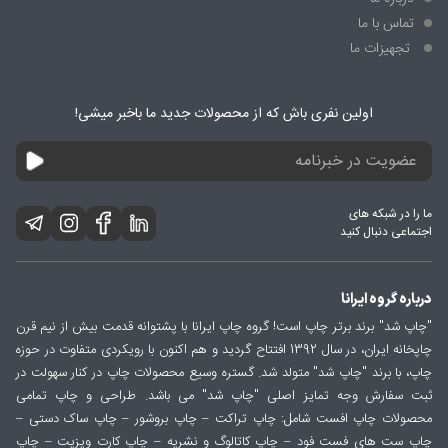
تماس با ما
تجهیزات ما
اولین نفری باش که از محصولات جدید ما باخبر میشی!
ما را در شبکه های
اجتماعی دنبال کنید
درباره گروه ایرانا
"چاپ شد" برند برتر چاپ است! گروه چاپ ایرانا با پشتوانه قدمت بیش از نیم قرن
چاپخانه ایران، در سال 1392 افتتاح گردید و هم اکنون با رویکردی متفاوت در حوزه
چاپ، با برند "چاپ شد" متولد شد. گستره وسیع محصولات چاپ در کنار سهولت در
ثبت سفارش وجه تمایز اصلی "چاپ شد" می باشد. طراحی و چاپ تمامی
محصولات چاپ افست شامل: چاپ تراکت – چاپ بروشور – چاپ ساک دستی –
چاپ ست های فست فود – چاپ کاتالوگ و نشریه – چاپ کارت ویزیت – چاپ